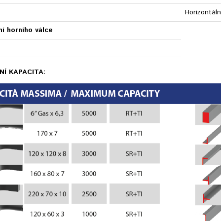
Horizontáln
í horního válce
Í KAPACITA: