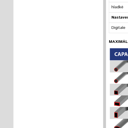
hladké
Nastaven
Digitale
MAXIMÁLN