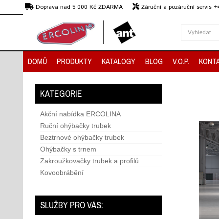
Kč
Doprava nad 5 000 Kč ZDARMA
Záruční a pozáruční servis 
Předvedení strojů
DOMŮ
PRODUKTY
KATALOGY
BLOG
V.O.P.
KONT
KATEGORIE
Akční nabídka ERCOLINA
Ruční ohýbačky trubek
Beztrnové ohýbačky trubek
Ohýbačky s trnem
Zakroužkovačky trubek a profilů
Kovoobrábění
SLUŽBY PRO VÁS: