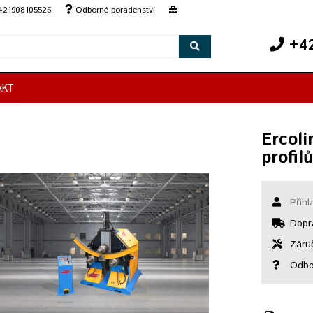
+421908105526
Odborné poradenství
+42
AKT
Ercoli
profil
Přihl
Dopr
Záruč
Odbor