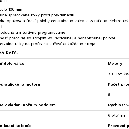
STI:
adele 100 mm
lne spracované rolky proti poškriabaniu
oká opakovateľnosť polohy centrálneho valca je zaručená elektroni
l)
noduché a intuitívne programovanie
osť pracovať so strojom vo vertikálnej a horizontálnej polohe
erzálne rolky na profily sú súčasťou každého stroja
KÁ DATA:
řídele válce
Motory
3 x 1,85 k
ydraulického motoru
Počet pro
8
cké ovládání nožním pedálem
Rychlost v
6 ot./min
lé hnací kotouče
Provozní p