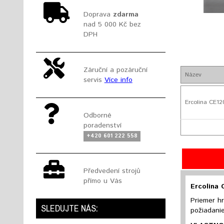
Doprava
zdarma
nad 5 000 Kč bez
DPH
Záruční a pozáruční
Název
servis
Více info
Ercolina CE120
Odborné
poradenství
+420 601 222 558
Předvedení strojů
přímo u Vás
Ercolina 
Priemer hr
SLEDUJTE NÁS:
požiadani