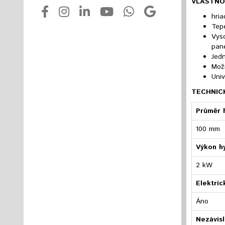
VLASTNO
hri
Tepe
Vys
pane
Jed
Možn
Univ
TECHNIC
Průměr h
100 mm
Výkon h
2 kW
Elektri
Áno
Nezávis