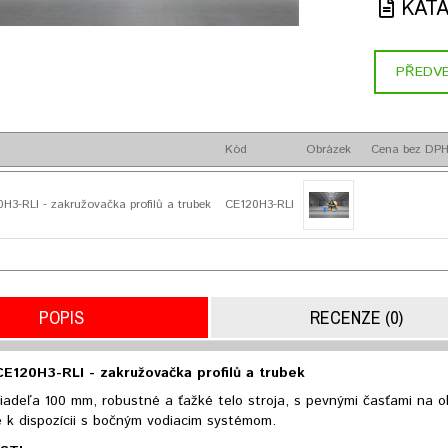
KAT
PŘEDVE
Kód
Obrázek
Cena bez DP
H3-RLI - zakružovačka profilů a trubek
CE120H3-RLI
POPIS
RECENZE (0)
CE120H3-RLI - zakružovačka profilů a trubek
iadeľa 100 mm, robustné a ťažké telo stroja, s pevnými časťami na ohý
e k dispozícii s bočným vodiacim systémom.