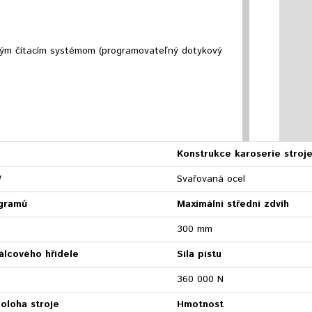
ckým čítacím systémom (programovateľný dotykový
Konstrukce karoserie stroj
W
Svařovaná ocel
gramů
Maximální střední zdvih
300 mm
álcového hřídele
Síla pístu
360 000 N
oloha stroje
Hmotnost