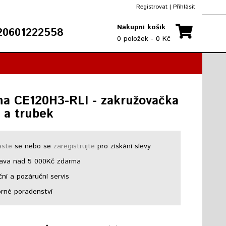
Registrovat
|
Přihlásit
Nákupní košík
0601222558
0 položek - 0 Kč
na CE120H3-RLI - zakružovačka
ů a trubek
aste
se nebo se
zaregistrujte
pro získání slevy
ava nad 5 000Kč zdarma
ní a pozáruční servis
né poradenství