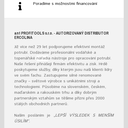
Poradíme s možnostmi financování
ant
PROFITOOLS
s.r.o.
- AUTORIZOVANÝ DISTRIBUTOR
ERCOLINA
Již více než 29 let podporujeme efektivní montáž
potrubí. Dodáváme profesionální vodářské a
topenářské
nářadí
a nástroje pro opracování potrubí.
Naše řešení přinášejí firmám efektivitu a zisk. Hrdě
poskytujeme služby, díky kterým jsou naši klienti lídry
ve svém fachu. Zastupujeme silné renomované
značky – světové výrobce s unikátními stroji a
technologiemi. Působíme na slovenském, českém,
maďarském a rakouském trhu a díky dobrým
partnerským vztahům se těšíme přízni přes 2000
stálých obchodních partnerů.
Naším posláním je
„LEPŠÍ VÝSLEDEK S MENŠÍM
ÚSILÍM“.