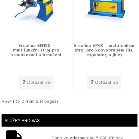
Ercolina EN180 -
Ercolina EP60 - multifunkční
multifunkční stroj pro
stroj pro koovobrábění (lis,
vroubkování a broušení
expandér, a jiné)
Dotázat se
Dotázat se
View 1 to 2 from 2 (1 pages)
SLUŽBY PRO VÁS:
Doprava
zdarma
nad 5 000 Kč bez