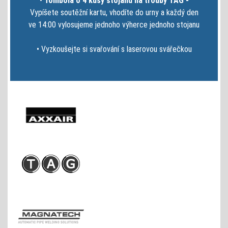
•
Tombola o 4 kusy stojanů na trouby TAG -
Vypíšete soutěžní kartu, vhodíte do urny a každý den
ve 14:00 vylosujeme jednoho výherce jednoho stojanu
• Vyzkoušejte si svařování s laserovou svářečkou