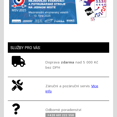
SLUŽBY PRO VÁS:
Doprava
zdarma
nad 5 000 Kč
bez DPH
Záruční a pozáruční servis
Více
info
Odborné poradenství
+420 601 222 558