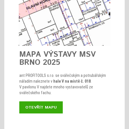
MAPA VÝSTAVY MSV
BRNO 2025
ant PROFITOOLS s.r.o. se svářečským a potrubářským
nářadím naleznete v
hale V na místě č. 018
.
V pavilonu V najdete mnoho vystavovatelů ze
svářečského fachu.
OTEVŘÍT MAPU