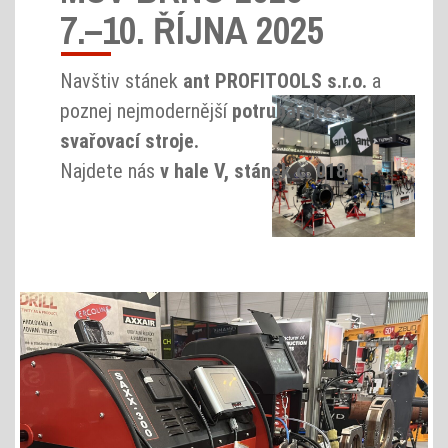
7.–10. ŘÍJNA 2025
Navštiv stánek
ant PROFITOOLS s.r.o.
a
poznej nejmodernější
potrubářské a
svařovací stroje.
Najdete nás
v hale V, stánek č. 018.