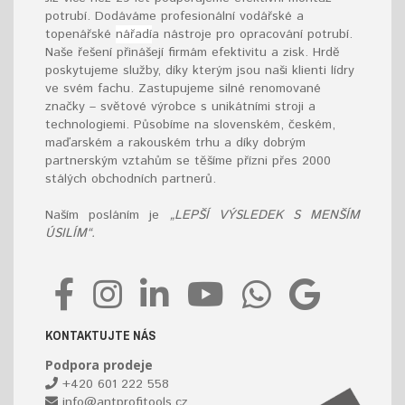
potrubí. Dodáváme profesionální vodářské a
topenářské
nářadí
a nástroje pro opracování potrubí.
Naše řešení přinášejí firmám efektivitu a zisk. Hrdě
poskytujeme služby, díky kterým jsou naši klienti lídry
ve svém fachu. Zastupujeme silné renomované
značky – světové výrobce s unikátními stroji a
technologiemi. Působíme na slovenském, českém,
maďarském a rakouském trhu a díky dobrým
partnerským vztahům se těšíme přízni přes 2000
stálých obchodních partnerů.
Naším posláním je
„LEPŠÍ VÝSLEDEK S MENŠÍM
ÚSILÍM“.
KONTAKTUJTE NÁS
Podpora prodeje
+420 601 222 558
info@antprofitools.cz